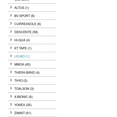
ALTUS (1)
BV SPORT (6)
CURREXSOLE (6)
DESCENTE (58)
HI-QUA (4)
KT TAPE (1)
LEUKO (1)
MMOA (45)
THERA-BAND (4)
THYO (3)
TOALSON (3)
X-BIONIC (6)
YONEX (35)
ZAMST (61)