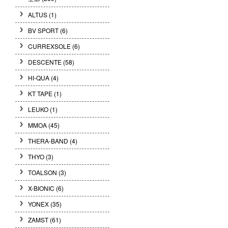
ALTUS (1)
BV SPORT (6)
CURREXSOLE (6)
DESCENTE (58)
HI-QUA (4)
KT TAPE (1)
LEUKO (1)
MMOA (45)
THERA-BAND (4)
THYO (3)
TOALSON (3)
X-BIONIC (6)
YONEX (35)
ZAMST (61)