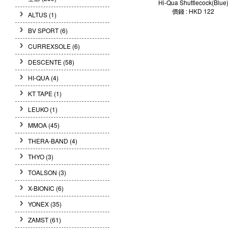
Hi-Qua Shuttlecock(Blue
價錢 : HKD 122
ALTUS (1)
BV SPORT (6)
CURREXSOLE (6)
DESCENTE (58)
HI-QUA (4)
KT TAPE (1)
LEUKO (1)
MMOA (45)
THERA-BAND (4)
THYO (3)
TOALSON (3)
X-BIONIC (6)
YONEX (35)
ZAMST (61)