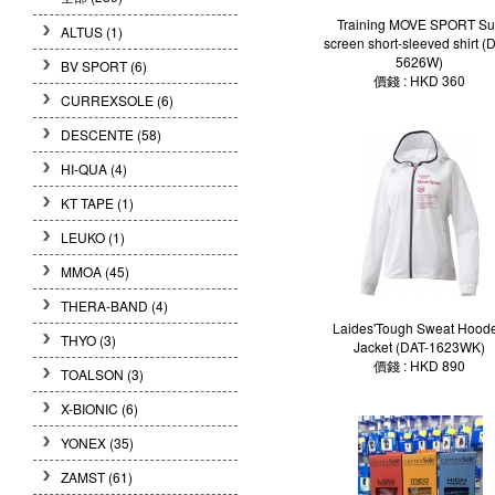
Training MOVE SPORT S
ALTUS (1)
screen short-sleeved shirt (
5626W)
BV SPORT (6)
價錢 : HKD 360
CURREXSOLE (6)
DESCENTE (58)
HI-QUA (4)
KT TAPE (1)
LEUKO (1)
MMOA (45)
THERA-BAND (4)
Laides'Tough Sweat Hood
THYO (3)
Jacket (DAT-1623WK)
價錢 : HKD 890
TOALSON (3)
X-BIONIC (6)
YONEX (35)
ZAMST (61)