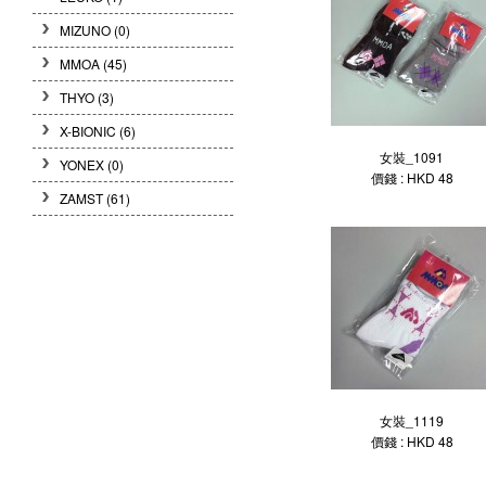
MIZUNO
(0)
MMOA
(45)
THYO
(3)
X-BIONIC
(6)
女裝_1091
YONEX
(0)
價錢 : HKD 48
ZAMST
(61)
女裝_1119
價錢 : HKD 48